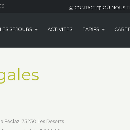
ES
CONTACT
OÙ NOUS 
LES SÉJOURS
ACTIVITÉS
TARIFS
CART
gales
La Féclaz, 73230 Les Deserts