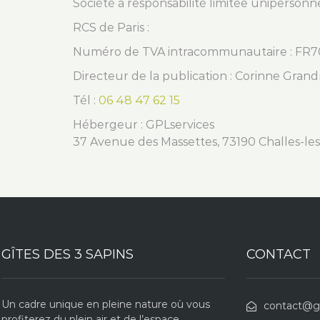
Société à responsabilité limitée unipersonn
RCS de Paris :
Numéro de TVA intracommunautaire : FR
Directeur de la publication : Corinne Gran
Tél :
06 48 47 62 15
Hébergeur : GPLservices
37 Avenue des Massettes, 73190 Challes-le
GÎTES DES 3 SAPINS
CONTACT
Un cadre unique en pleine nature où vous
contact@gi
profiterez du plein air et de l’espace