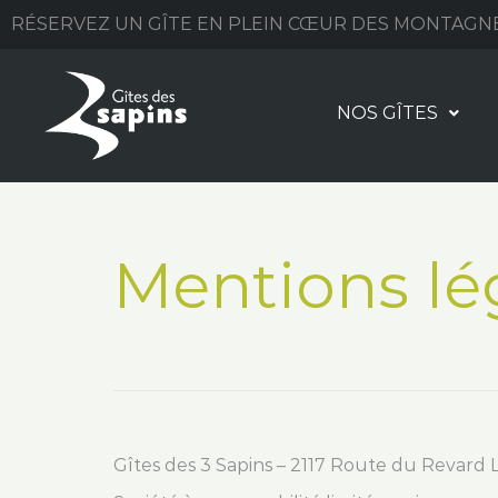
RÉSERVEZ UN GÎTE EN PLEIN CŒUR DES MONTAGN
NOS GÎTES
Mentions lé
Gîtes des 3 Sapins – 2117 Route du Revard 