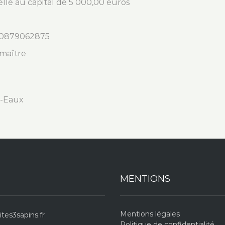
elle au capital de 5 000,00 euros
70879062875
dmaître
s-Eaux
MENTIONS
Mentions légales
tes3sapins.fr
Politique de confidentialité