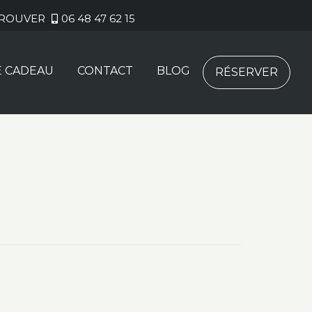
TROUVER
06 48 47 62 15
E CADEAU
CONTACT
BLOG
RÉSERVER